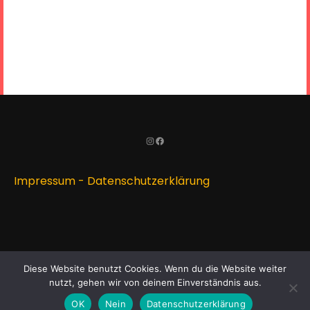
Instagram
Facebook
Impressum
-
Datenschutzerklärung
Diese Website benutzt Cookies. Wenn du die Website weiter
Copyright © 2023 Freiwillige Feuerwehr Landsham - all
nutzt, gehen wir von deinem Einverständnis aus.
rights reserved. Theme:
Education Care
OK
Nein
Datenschutzerklärung