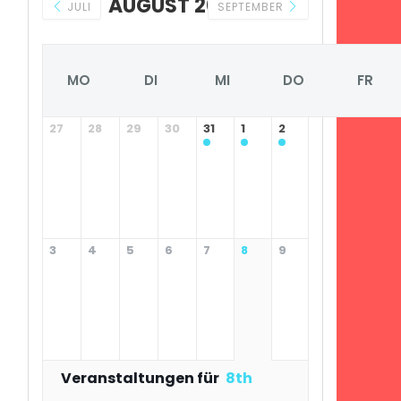
AUGUST 2026
JULI
SEPTEMBER
MO
DI
MI
DO
FR
27
28
29
30
31
1
2
3
4
5
6
7
8
9
Veranstaltungen für
8th