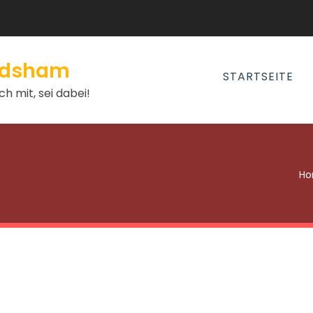
andsham
STARTSEITE
h mit, sei dabei!
H